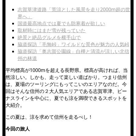
志賀草津道路「荒涼とした風景を走り2000m超の世
界へ」
国道最高地点では夏でも防寒着が欲しい
取材時にはまだ雪が残っていた
絶景と絶品グルメを横手山で
脇道探訪「毛無峠」ワイルドな景色が魅力の人気峠
脇道探訪「奥志賀公園線」白樺と清流が涼しい北信
州の林道
平均標高が1000mを超える長野県。標高が高ければ、当
然涼しい。しかも、走って楽しい道ばかり。つまり信州
は、夏場のツーリングにもってこいのエリアなのだ。今
回はそんな信州の２大人気エリアである志賀草津、ビー
ナスラインを中心に、夏でも涼を満喫できるスポットを
大紹介。
この夏は、涼を求めて信州を走るべし！
今回の旅人