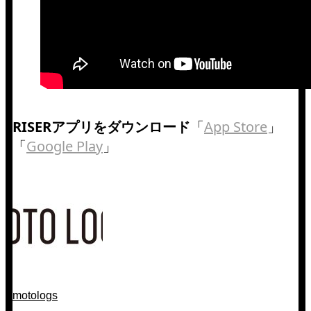
RISERアプリをダウンロード
「
App Store
」
「
Google Play
」
motologs