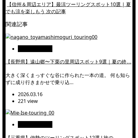
【信州＆周辺エリア】最涼ツーリングスポット10選 | 夏
でも涼を楽しもう
次の記事
関連記事
絶景ツーリング
【長野県】遠山郷〜下栗の里周辺スポット9選｜夏の終…
大きく深くまっすぐな谷に作られた一本の道。 何も知ら
ずに成り行きまかせで乗り込…
2026.03.16
221 view
絶景ツーリング
【三重県】伊勢のツーリングスポット12選 | 旅の…