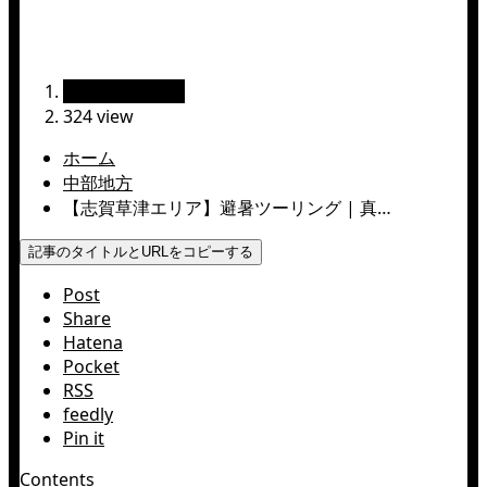
2025.08.18
絶景ツーリング
324 view
ホーム
中部地方
【志賀草津エリア】避暑ツーリング | 真…
記事のタイトルとURLをコピーする
Post
Share
Hatena
Pocket
RSS
feedly
Pin it
Contents