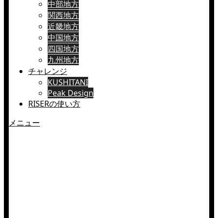
中部地方
関西地方
近畿地方
中国地方
四国地方
九州地方
チャレンジ
KUSHITANI
Peak Design
RISERの使い方
メニュー
【志賀草津エリア】避
暑ツーリング | 真夏で
も防寒対策が必要？