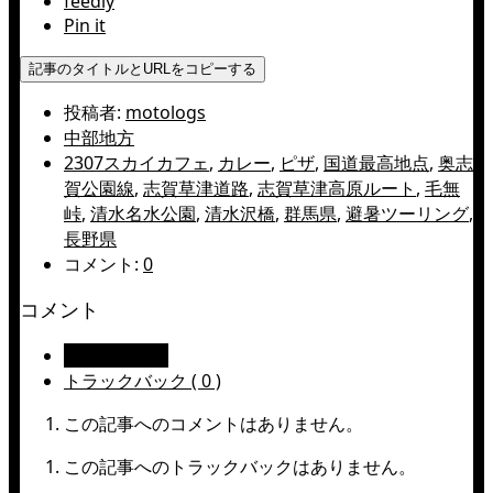
feedly
Pin it
記事のタイトルとURLをコピーする
投稿者:
motologs
中部地方
2307スカイカフェ
,
カレー
,
ピザ
,
国道最高地点
,
奥志
賀公園線
,
志賀草津道路
,
志賀草津高原ルート
,
毛無
峠
,
清水名水公園
,
清水沢橋
,
群馬県
,
避暑ツーリング
,
長野県
コメント:
0
コメント
コメント ( 0 )
トラックバック ( 0 )
この記事へのコメントはありません。
この記事へのトラックバックはありません。