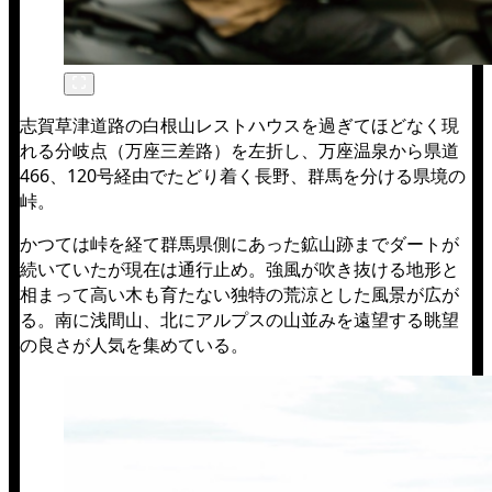
志賀草津道路の白根山レストハウスを過ぎてほどなく現
れる分岐点（万座三差路）を左折し、万座温泉から県道
466、120号経由でたどり着く長野、群馬を分ける県境の
峠。
かつては峠を経て群馬県側にあった鉱山跡までダートが
続いていたが現在は通行止め。強風が吹き抜ける地形と
相まって高い木も育たない独特の荒涼とした風景が広が
る。南に浅間山、北にアルプスの山並みを遠望する眺望
の良さが人気を集めている。