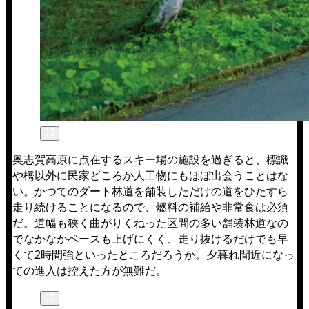
奥志賀高原に点在するスキー場の施設を過ぎると、標識
や橋以外に民家どころか人工物にもほぼ出会うことはな
い。かつてのダート林道を舗装しただけの道をひたすら
走り続けることになるので、燃料の補給や非常食は必須
だ。道幅も狭く曲がりくねった区間の多い舗装林道なの
でなかなかペースも上げにくく、走り抜けるだけでも早
くて2時間強といったところだろうか。夕暮れ間近になっ
ての進入は控えた方が無難だ。