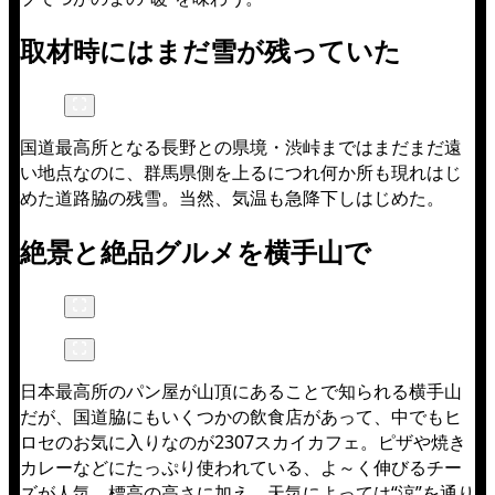
取材時にはまだ雪が残っていた
国道最高所となる長野との県境・渋峠まではまだまだ遠
い地点なのに、群馬県側を上るにつれ何か所も現れはじ
めた道路脇の残雪。当然、気温も急降下しはじめた。
絶景と絶品グルメを横手山で
日本最高所のパン屋が山頂にあることで知られる横手山
だが、国道脇にもいくつかの飲食店があって、中でもヒ
ロセのお気に入りなのが2307スカイカフェ。ピザや焼き
カレーなどにたっぷり使われている、よ～く伸びるチー
ズが人気。標高の高さに加え、天気によっては“涼”を通り