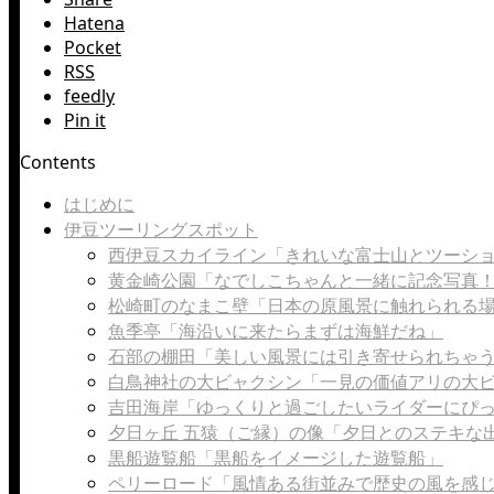
Hatena
Pocket
RSS
feedly
Pin it
Contents
はじめに
伊豆ツーリングスポット
西伊豆スカイライン「きれいな富士山とツーシ
黄金崎公園「なでしこちゃんと一緒に記念写真
松崎町のなまこ壁「日本の原風景に触れられる
魚季亭「海沿いに来たらまずは海鮮だね」
石部の棚田「美しい風景には引き寄せられちゃ
白鳥神社の大ビャクシン「一見の価値アリの大
吉田海岸「ゆっくりと過ごしたいライダーにぴ
夕日ヶ丘 五猿（ご縁）の像「夕日とのステキな
黒船遊覧船「黒船をイメージした遊覧船」
ペリーロード「風情ある街並みで歴史の風を感