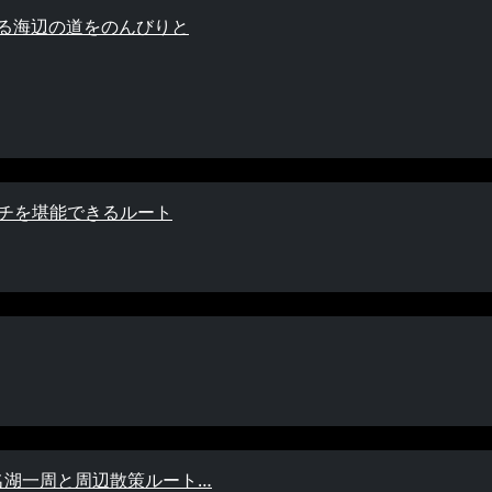
薫る海辺の道をのんびりと
イチを堪能できるルート
名湖一周と周辺散策ルート…