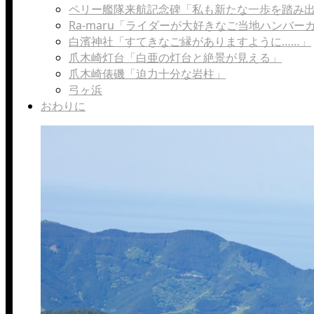
ペリー艦隊来航記念碑「私も新たな一歩を踏み
Ra-maru「ライダーが大好きなご当地ハンバ
白濱神社「すてきなご縁がありますように……」
爪木崎灯台「白亜の灯台と絶景が見える」
爪木崎俵磯「迫力十分な岩柱」
弓ヶ浜
おわりに