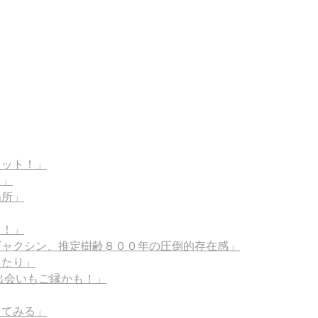
ョット！」
！」
場所」
う！」
ビャクシン、推定樹齢８００年の圧倒的存在感」
ったり」
出会いもご縁かも！」
じてみる」