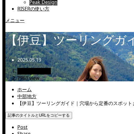
Peak Design
RISERの使い方
メニュー
【伊豆】ツーリングガ
2025.05.19
絶景ツーリング
7963 view
ホーム
中部地方
【伊豆】ツーリングガイド｜穴場から定番のスポット
記事のタイトルとURLをコピーする
Post
Share