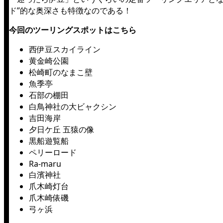
ド”的な奥深さも特徴なのである！
今回のツーリングスポットはこちら
西伊豆スカイライン
黄金崎公園
松崎町のなまこ壁
魚季亭
石部の棚田
白鳥神社の大ビャクシン
吉田海岸
夕日ケ丘 五猿の像
黒船遊覧船
ペリーロード
Ra-maru
白濱神社
爪木崎灯台
爪木崎俵磯
弓ヶ浜