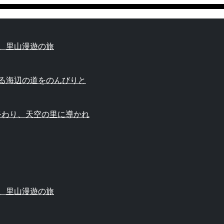
、里山漫遊の旅
薫る海辺の道をのんびりと
終わり、天空の里に導かれ
、里山漫遊の旅