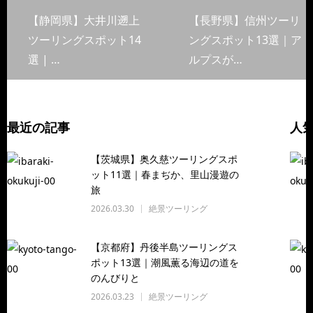
【静岡県】大井川遡上
【長野県】信州ツーリ
ツーリングスポット14
ングスポット13選｜ア
選 | …
ルプスが…
最近の記事
人
【茨城県】奥久慈ツーリングスポ
ット11選｜春まぢか、里山漫遊の
旅
2026.03.30
絶景ツーリング
【京都府】丹後半島ツーリングス
ポット13選｜潮風薫る海辺の道を
のんびりと
2026.03.23
絶景ツーリング