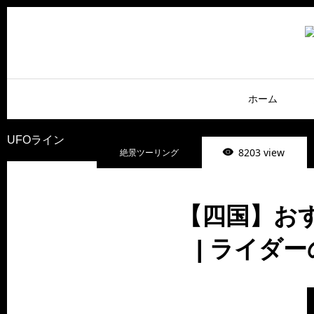
ホーム
UFOライン
8203 view
絶景ツーリング
【四国】お
| ライダ