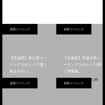
絶景ツーリング
絶景ツーリング
【茨城県】奥久慈ツー
【京都府】丹後半島ツ
リングスポット11選｜
ーリングスポット13選
春まぢか…
｜潮風薫…
絶景ツーリング
絶景ツーリング