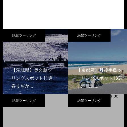
絶景ツーリング
絶景ツーリング
【茨城県】奥久慈ツー
【京都府】丹後半島ツ
リングスポット11選｜
ーリングスポット13選
春まぢか…
｜潮風薫…
絶景ツーリング
絶景ツーリング