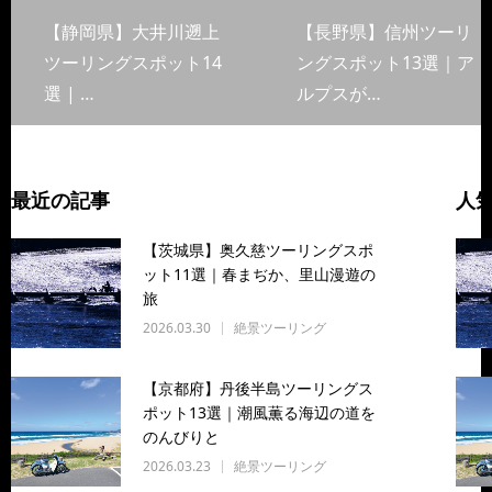
【静岡県】大井川遡上
【長野県】信州ツーリ
ツーリングスポット14
ングスポット13選｜ア
選 | …
ルプスが…
最近の記事
人
【茨城県】奥久慈ツーリングスポ
ット11選｜春まぢか、里山漫遊の
旅
2026.03.30
絶景ツーリング
【京都府】丹後半島ツーリングス
ポット13選｜潮風薫る海辺の道を
のんびりと
2026.03.23
絶景ツーリング